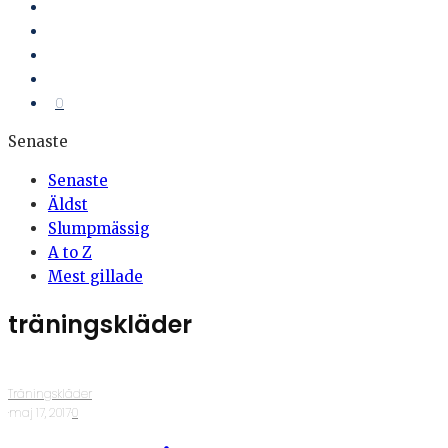
0
Senaste
Senaste
Äldst
Slumpmässig
A to Z
Mest gillade
träningskläder
Träningskläder
·
maj 17, 2017
·
0