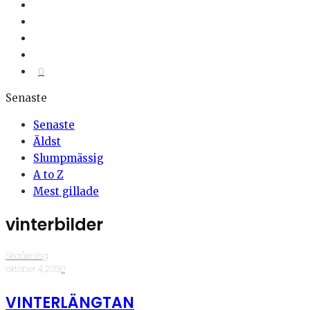
0
Senaste
Senaste
Äldst
Slumpmässig
A to Z
Mest gillade
vinterbilder
Skidåkning
·
oktober 4, 2013
·
0
VINTERLÄNGTAN