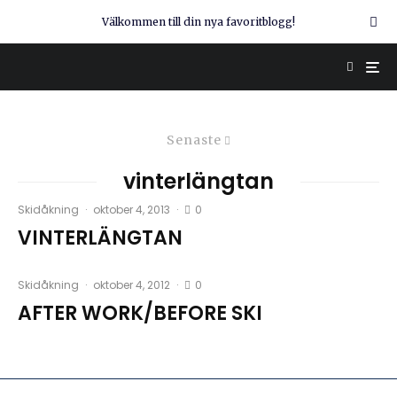
Välkommen till din nya favoritblogg!
Senaste
vinterlängtan
0
Skidåkning
·
oktober 4, 2013
·
VINTERLÄNGTAN
0
Skidåkning
·
oktober 4, 2012
·
AFTER WORK/BEFORE SKI