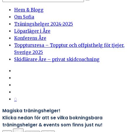
Hem & Blogg
Om Sofia
Träningshelger 2024-2025
Löparläger i Åre
Konferens Åre
Topptursresa – Topptur och offpisthelg för tjejer,
Sverige 2025
Skidlärare Åre – privat skidcoachning
0
Magiska träningshelger!
Klicka nedan för att se vilka bokningsbara
träningshelger & events som finns just nu!