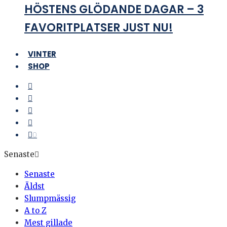
HÖSTENS GLÖDANDE DAGAR – 3
FAVORITPLATSER JUST NU!
VINTER
SHOP
0
Senaste
Senaste
Äldst
Slumpmässig
A to Z
Mest gillade