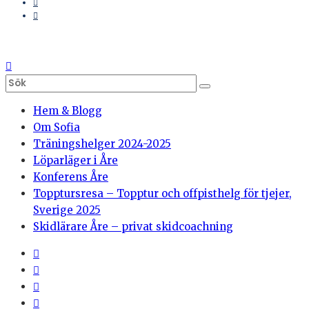
Hem & Blogg
Om Sofia
Träningshelger 2024-2025
Löparläger i Åre
Konferens Åre
Topptursresa – Topptur och offpisthelg för tjejer,
Sverige 2025
Skidlärare Åre – privat skidcoachning