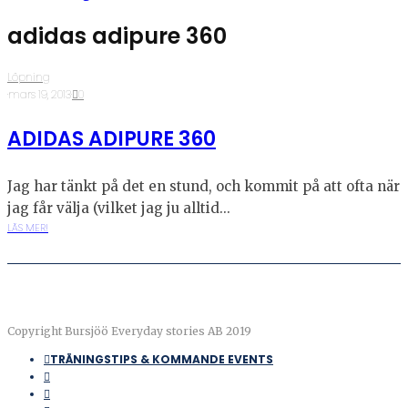
adidas adipure 360
Löpning
·
mars 19, 2013
·
0
ADIDAS ADIPURE 360
Jag har tänkt på det en stund, och kommit på att ofta när
jag får välja (vilket jag ju alltid...
LÄS MER!
Copyright Bursjöö Everyday stories AB 2019
TRÄNINGSTIPS & KOMMANDE EVENTS