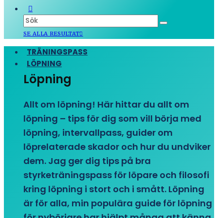
SE ALLA RESULTAT
TRÄNINGSPASS
LÖPNING
Löpning
Allt om löpning! Här hittar du allt om
löpning – tips för dig som vill börja med
löpning, intervallpass, guider om
löprelaterade skador och hur du undviker
dem. Jag ger dig tips på bra
styrketräningspass för löpare och filosofi
kring löpning i stort och i smått. Löpning
är för alla, min populära guide för löpning
för nybörjare har hjälpt många att känna