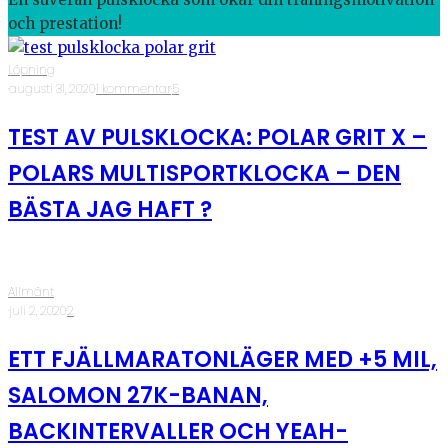
och prestation!
Löpning
·
augusti 31, 2020
·
1 kommentar
·
5
TEST AV PULSKLOCKA: POLAR GRIT X –
POLARS MULTISPORTKLOCKA – DEN
BÄSTA JAG HAFT ?
Allmänt
·
juli 2, 2020
·
2
ETT FJÄLLMARATONLÄGER MED +5 MIL,
SALOMON 27K-BANAN,
BACKINTERVALLER OCH YEAH-