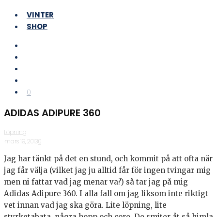
VINTER
SHOP
0
ADIDAS ADIPURE 360
Löpning
·
mars 19, 2013
·
0
Jag har tänkt på det en stund, och kommit på att ofta när
jag får välja (vilket jag ju alltid får för ingen tvingar mig
men ni fattar vad jag menar va?) så tar jag på mig
Adidas Adipure 360. I alla fall om jag liksom inte riktigt
vet innan vad jag ska göra. Lite löpning, lite
styrketabata, några hopp och core. De smiter åt så himla