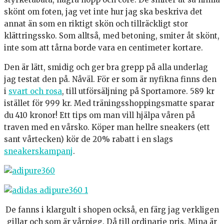
skönt om foten, jag vet inte hur jag ska beskriva det
annat än som en riktigt skön och tillräckligt stor
klättringssko. Som alltså, med betoning, smiter åt skönt,
inte som att tårna borde vara en centimeter kortare.
Den är lätt, smidig och ger bra grepp på alla underlag
jag testat den på. Nåväl. För er som är nyfikna finns den
i
svart och rosa
, till utförsäljning på Sportamore. 589 kr
istället för 999 kr. Med träningsshoppingsmatte sparar
du 410 kronor! Ett tips om man vill hjälpa våren på
traven med en vårsko. Köper man hellre sneakers (ett
sant vårtecken) kör de 20% rabatt i en slags
sneakerskampanj
.
De fanns i klargult i shopen också, en färg jag verkligen
gillar och som är vårpigg. Då till ordinarie pris. Mina är