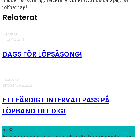
bubbel på kylning. Backintervaller OCH blåbärspaj. Så
jobbar jag!
Relaterat
Löpning
·
maj 4, 2021
·
4
DAGS FÖR LÖPSÄSONG!
Intervaller
·
oktober 29, 2020
·
2
ETT FÄRDIGT INTERVALLPASS PÅ
LÖPBAND TILL DIG!
90
%
En suverän pulsklocka som ökar din träningsmotivation