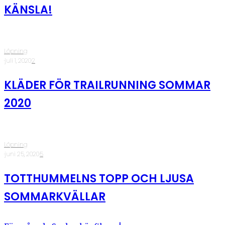
KÄNSLA!
Löpning
·
juli 1, 2020
·
2
KLÄDER FÖR TRAILRUNNING SOMMAR
2020
Löpning
·
juni 25, 2020
·
5
TOTTHUMMELNS TOPP OCH LJUSA
SOMMARKVÄLLAR