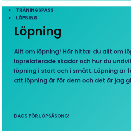
TRÄNINGSPASS
LÖPNING
Löpning
Allt om löpning! Här hittar du allt om l
löprelaterade skador och hur du undvike
löpning i stort och i smått. Löpning är
att löpning är för dem och det är jag gl
DAGS FÖR LÖPSÄSONG!