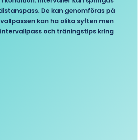
n kondition. Intervaller kan springas
re distanspass. De kan genomföras på
ervallpassen kan ha olika syften men
intervallpass och träningstips kring