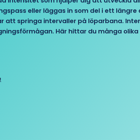
d intensitet som hjälper dig att utveckla di
ngspass eller läggas in som del i ett läng
ar att springa intervaller på löparbana. Int
tagningsförmågan. Här hittar du många olika 
!