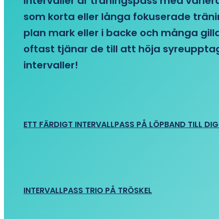
Intervaller är träningspass med variera
som korta eller långa fokuserade träni
plan mark eller i backe och många gill
oftast tjänar de till att höja syreupp
intervaller!
ETT FÄRDIGT INTERVALLPASS PÅ LÖPBAND TILL DIG
INTERVALLPASS TRIO PÅ TRÖSKEL