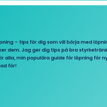
öpning – tips för dig som vill börja med löpn
r dem. Jag ger dig tips på bra styrketränin
 för alla, min populära guide för löpning för
ad för!