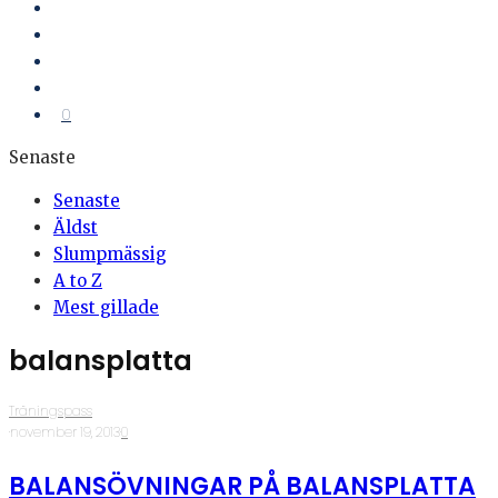
0
Senaste
Senaste
Äldst
Slumpmässig
A to Z
Mest gillade
balansplatta
Träningspass
·
november 19, 2013
·
0
BALANSÖVNINGAR PÅ BALANSPLATTA