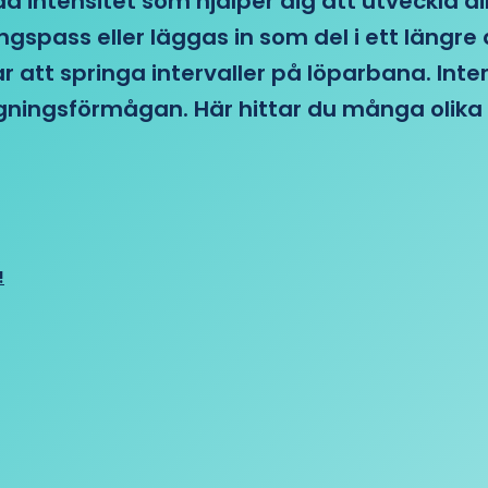
d intensitet som hjälper dig att utveckla di
ngspass eller läggas in som del i ett läng
ar att springa intervaller på löparbana. Int
tagningsförmågan. Här hittar du många olika 
!