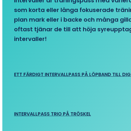
Intervaller är träningspass med variera
som korta eller långa fokuserade träni
plan mark eller i backe och många gill
oftast tjänar de till att höja syreupp
intervaller!
ETT FÄRDIGT INTERVALLPASS PÅ LÖPBAND TILL DIG
INTERVALLPASS TRIO PÅ TRÖSKEL