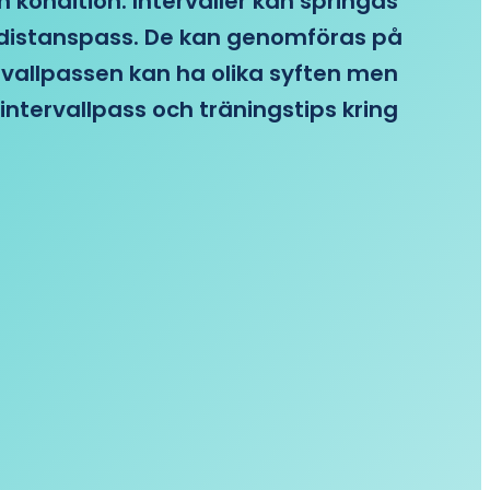
n kondition. Intervaller kan springas
re distanspass. De kan genomföras på
ervallpassen kan ha olika syften men
intervallpass och träningstips kring