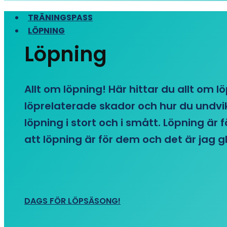
TRÄNINGSPASS
LÖPNING
Löpning
Allt om löpning! Här hittar du allt om l
löprelaterade skador och hur du undvike
löpning i stort och i smått. Löpning är
att löpning är för dem och det är jag gl
DAGS FÖR LÖPSÄSONG!