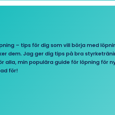
öpning – tips för dig som vill börja med löpn
r dem. Jag ger dig tips på bra styrketränin
 för alla, min populära guide för löpning för
ad för!