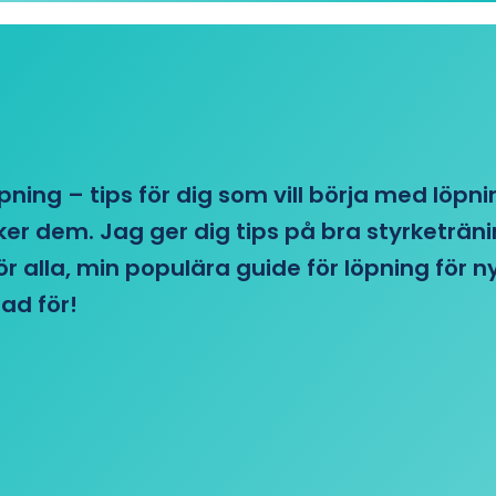
öpning – tips för dig som vill börja med löpn
r dem. Jag ger dig tips på bra styrketränin
 för alla, min populära guide för löpning för
ad för!