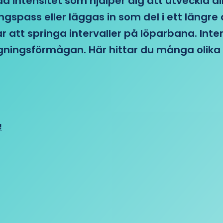
d intensitet som hjälper dig att utveckla di
ngspass eller läggas in som del i ett läng
ar att springa intervaller på löparbana. Int
tagningsförmågan. Här hittar du många olika 
!