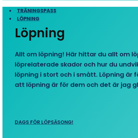
TRÄNINGSPASS
LÖPNING
Löpning
Allt om löpning! Här hittar du allt om l
löprelaterade skador och hur du undvike
löpning i stort och i smått. Löpning är
att löpning är för dem och det är jag gl
DAGS FÖR LÖPSÄSONG!