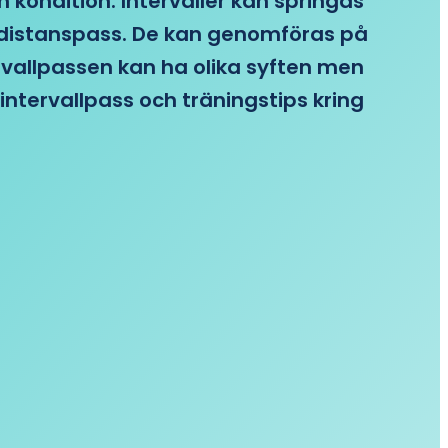
n kondition. Intervaller kan springas
re distanspass. De kan genomföras på
ervallpassen kan ha olika syften men
intervallpass och träningstips kring