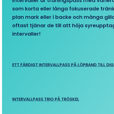
Intervaller är träningspass med variera
som korta eller långa fokuserade träni
plan mark eller i backe och många gill
oftast tjänar de till att höja syreupp
intervaller!
ETT FÄRDIGT INTERVALLPASS PÅ LÖPBAND TILL DIG
INTERVALLPASS TRIO PÅ TRÖSKEL