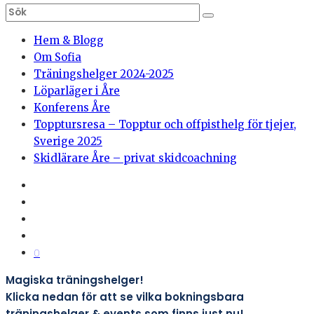
Hem & Blogg
Om Sofia
Träningshelger 2024-2025
Löparläger i Åre
Konferens Åre
Topptursresa – Topptur och offpisthelg för tjejer,
Sverige 2025
Skidlärare Åre – privat skidcoachning
0
Magiska träningshelger!
Klicka nedan för att se vilka bokningsbara
träningshelger & events som finns just nu!