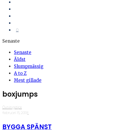
0
Senaste
Senaste
Äldst
Slumpmässig
A to Z
Mest gillade
boxjumps
Övningstips
·
februari 15, 2013
·
1
BYGGA SPÄNST