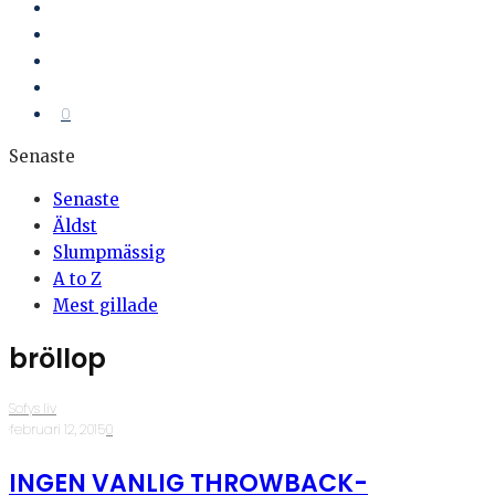
0
Senaste
Senaste
Äldst
Slumpmässig
A to Z
Mest gillade
bröllop
Sofys liv
·
februari 12, 2015
·
0
INGEN VANLIG THROWBACK-