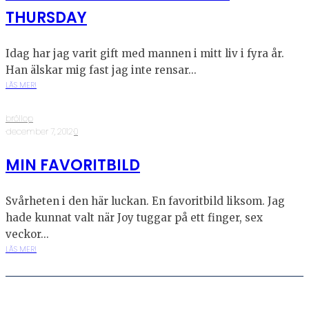
THURSDAY
Idag har jag varit gift med mannen i mitt liv i fyra år.
Han älskar mig fast jag inte rensar...
LÄS MER!
bröllop
·
december 7, 2012
·
0
MIN FAVORITBILD
Svårheten i den här luckan. En favoritbild liksom. Jag
hade kunnat valt när Joy tuggar på ett finger, sex
veckor...
LÄS MER!