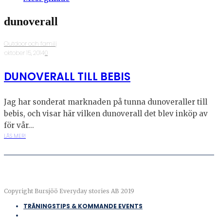
dunoverall
Outdoor och familj
·
oktober 15, 2014
·
0
DUNOVERALL TILL BEBIS
Jag har sonderat marknaden på tunna dunoveraller till
bebis, och visar här vilken dunoverall det blev inköp av
för vår...
LÄS MER!
Copyright Bursjöö Everyday stories AB 2019
TRÄNINGSTIPS & KOMMANDE EVENTS