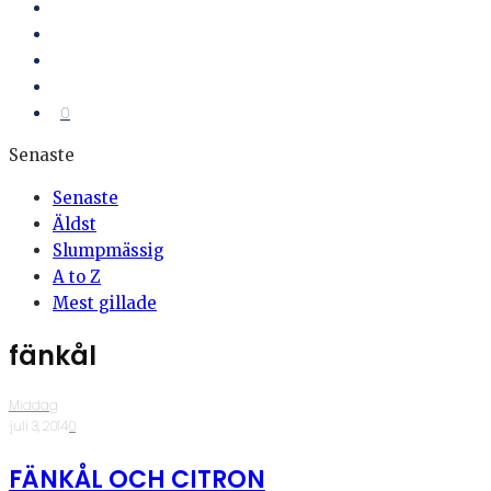
0
Senaste
Senaste
Äldst
Slumpmässig
A to Z
Mest gillade
fänkål
Middag
·
juli 3, 2014
·
0
FÄNKÅL OCH CITRON