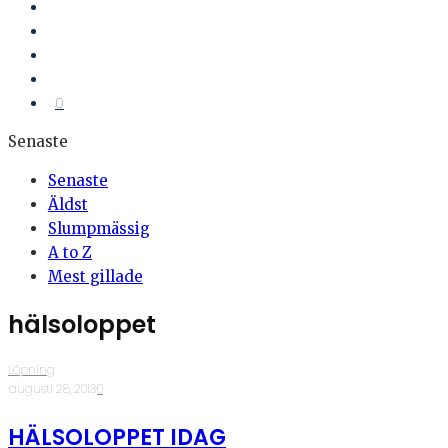
0
Senaste
Senaste
Äldst
Slumpmässig
A to Z
Mest gillade
hälsoloppet
Löpning
·
augusti 28, 2013
·
0
HÄLSOLOPPET IDAG