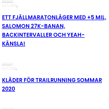
Allmänt
·
juli 2, 2020
·
2
ETT FJÄLLMARATONLÄGER MED +5 MIL,
SALOMON 27K-BANAN,
BACKINTERVALLER OCH YEAH-
KÄNSLA!
Löpning
·
juli 1, 2020
·
2
KLÄDER FÖR TRAILRUNNING SOMMAR
2020
Löpning