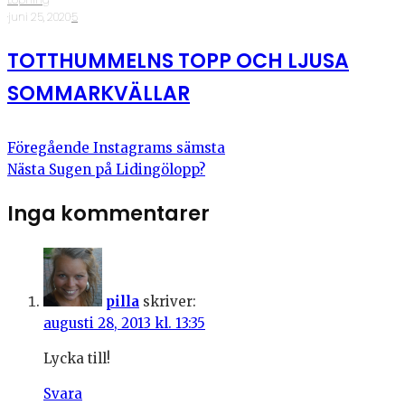
·
juni 25, 2020
·
5
TOTTHUMMELNS TOPP OCH LJUSA
SOMMARKVÄLLAR
Föregående
Instagrams sämsta
Nästa
Sugen på Lidingölopp?
Inga kommentarer
pilla
skriver:
augusti 28, 2013 kl. 13:35
Lycka till!
Svara