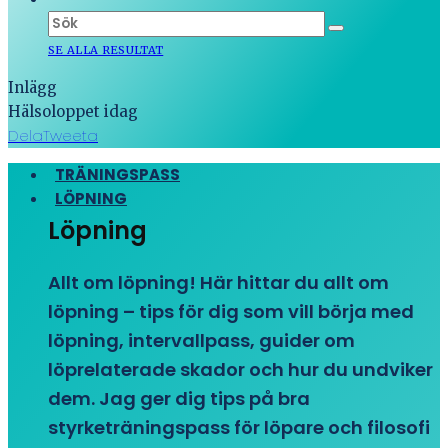
SE ALLA RESULTAT
Inlägg
Hälsoloppet idag
Dela
Tweeta
TRÄNINGSPASS
LÖPNING
Löpning
Allt om löpning! Här hittar du allt om
löpning – tips för dig som vill börja med
löpning, intervallpass, guider om
löprelaterade skador och hur du undviker
dem. Jag ger dig tips på bra
styrketräningspass för löpare och filosofi