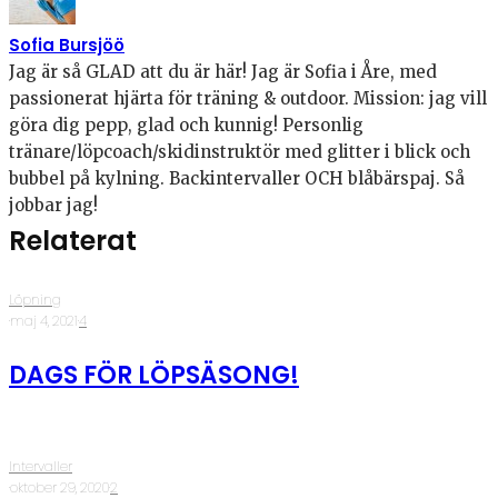
Sofia Bursjöö
Jag är så GLAD att du är här! Jag är Sofia i Åre, med
passionerat hjärta för träning & outdoor. Mission: jag vill
göra dig pepp, glad och kunnig! Personlig
tränare/löpcoach/skidinstruktör med glitter i blick och
bubbel på kylning. Backintervaller OCH blåbärspaj. Så
jobbar jag!
Relaterat
Löpning
·
maj 4, 2021
·
4
DAGS FÖR LÖPSÄSONG!
Intervaller
·
oktober 29, 2020
·
2