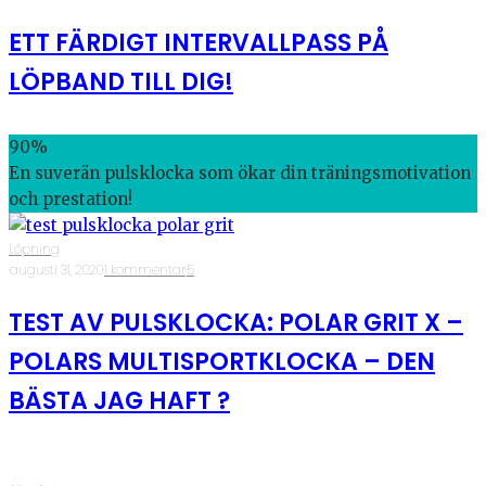
ETT FÄRDIGT INTERVALLPASS PÅ
LÖPBAND TILL DIG!
90
%
En suverän pulsklocka som ökar din träningsmotivation
och prestation!
Löpning
·
augusti 31, 2020
·
1 kommentar
·
5
TEST AV PULSKLOCKA: POLAR GRIT X –
POLARS MULTISPORTKLOCKA – DEN
BÄSTA JAG HAFT ?