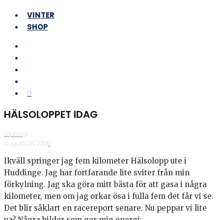
VINTER
SHOP
0
HÄLSOLOPPET IDAG
Löpning
·
augusti 28, 2013
·
0
Ikväll springer jag fem kilometer Hälsolopp ute i
Huddinge. Jag har fortfarande lite sviter från min
förkylning. Jag ska göra mitt bästa för att gasa i några
kilometer, men om jag orkar ösa i fulla fem det får vi se.
Det blir såklart en racereport senare. Nu peppar vi lite
va? Några bilder som ger mig energi: