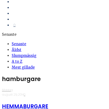
0
Senaste
Senaste
Äldst
Slumpmässig
A to Z
Mest gillade
hamburgare
Middag
·
augusti 29, 2014
·
0
HEMMABURGARE