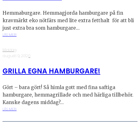
Hemmaburgare. Hemmagjorda hamburgare på fin
kravmärkt eko nötfärs med lite extra fetthalt för att bli
just extra bra som hamburgare...
LÄS MER!
Middag
·
augusti 9, 2012
·
0
GRILLA EGNA HAMBURGARE!
Gört – bara gört! Så himla gott med fina saftiga
hamburgare, hemmagrillade och med härliga tillbehör.
Kanske dagens middag?...
LÄS MER!