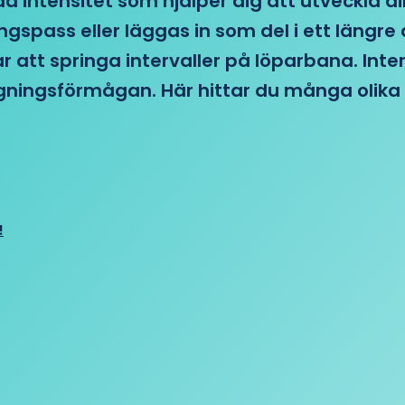
d intensitet som hjälper dig att utveckla di
ngspass eller läggas in som del i ett läng
ar att springa intervaller på löparbana. Int
tagningsförmågan. Här hittar du många olika 
!