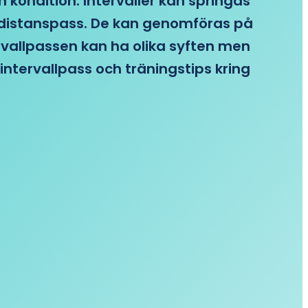
n kondition. Intervaller kan springas
re distanspass. De kan genomföras på
ervallpassen kan ha olika syften men
intervallpass och träningstips kring