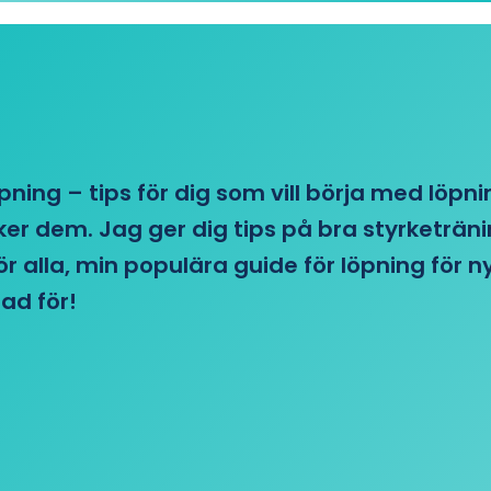
öpning – tips för dig som vill börja med löpn
r dem. Jag ger dig tips på bra styrketränin
 för alla, min populära guide för löpning för
ad för!