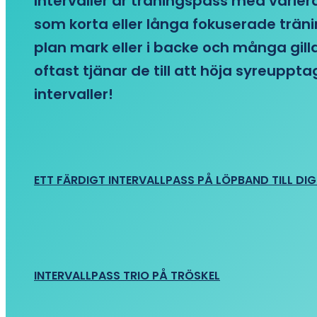
Intervaller är träningspass med variera
som korta eller långa fokuserade träni
plan mark eller i backe och många gill
oftast tjänar de till att höja syreupp
intervaller!
ETT FÄRDIGT INTERVALLPASS PÅ LÖPBAND TILL DIG
INTERVALLPASS TRIO PÅ TRÖSKEL