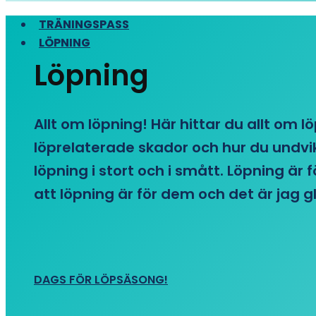
TRÄNINGSPASS
LÖPNING
Löpning
Allt om löpning! Här hittar du allt om l
löprelaterade skador och hur du undvike
löpning i stort och i smått. Löpning är
att löpning är för dem och det är jag gl
DAGS FÖR LÖPSÄSONG!