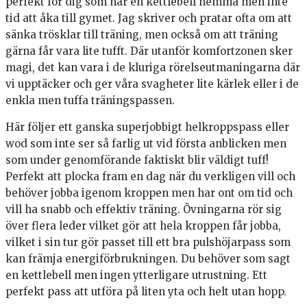
perfekt för dig som har en kettlebell hemma men inte
tid att åka till gymet. Jag skriver och pratar ofta om att
sänka trösklar till träning, men också om att träning
gärna får vara lite tufft. Där utanför komfortzonen sker
magi, det kan vara i de kluriga rörelseutmaningarna där
vi upptäcker och ger våra svagheter lite kärlek eller i de
enkla men tuffa träningspassen.
Här följer ett ganska superjobbigt helkroppspass eller
wod som inte ser så farlig ut vid första anblicken men
som under genomförande faktiskt blir väldigt tuff!
Perfekt att plocka fram en dag när du verkligen vill och
behöver jobba igenom kroppen men har ont om tid och
vill ha snabb och effektiv träning. Övningarna rör sig
över flera leder vilket gör att hela kroppen får jobba,
vilket i sin tur gör passet till ett bra pulshöjarpass som
kan främja energiförbrukningen. Du behöver som sagt
en kettlebell men ingen ytterligare utrustning. Ett
perfekt pass att utföra på liten yta och helt utan hopp.