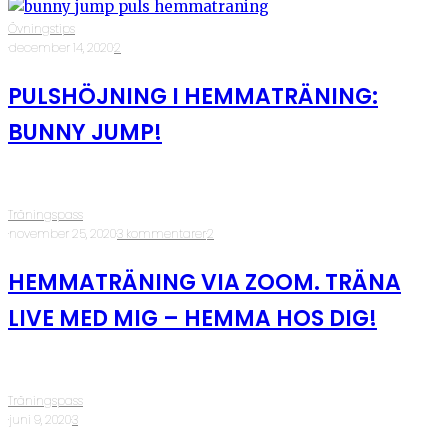
Övningstips
·
december 14, 2020
·
2
PULSHÖJNING I HEMMATRÄNING:
BUNNY JUMP!
Träningspass
·
november 25, 2020
·
3 kommentarer
·
2
HEMMATRÄNING VIA ZOOM. TRÄNA
LIVE MED MIG – HEMMA HOS DIG!
Träningspass
·
juni 9, 2020
·
3