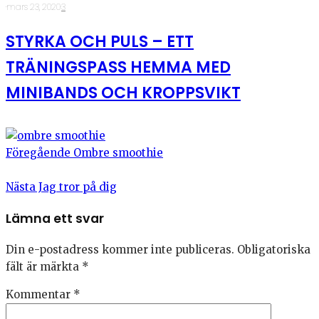
·
mars 23, 2020
·
3
STYRKA OCH PULS – ETT
TRÄNINGSPASS HEMMA MED
MINIBANDS OCH KROPPSVIKT
Föregående
Ombre smoothie
Nästa
Jag tror på dig
Lämna ett svar
Din e-postadress kommer inte publiceras.
Obligatoriska
fält är märkta
*
Kommentar
*