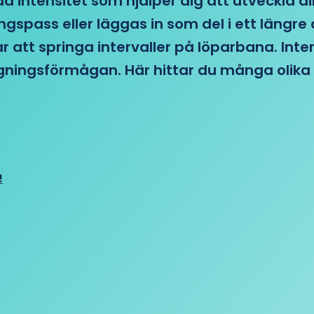
d intensitet som hjälper dig att utveckla di
ngspass eller läggas in som del i ett läng
ar att springa intervaller på löparbana. Int
tagningsförmågan. Här hittar du många olika 
!