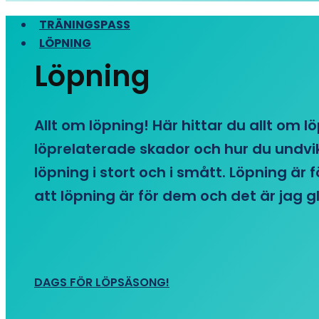
TRÄNINGSPASS
LÖPNING
Löpning
Allt om löpning! Här hittar du allt om l
löprelaterade skador och hur du undvike
löpning i stort och i smått. Löpning är
att löpning är för dem och det är jag gl
DAGS FÖR LÖPSÄSONG!