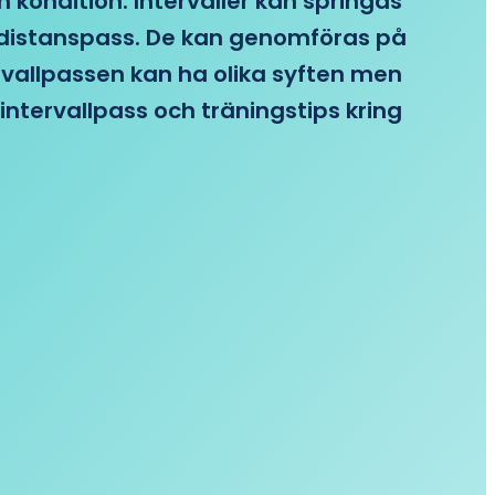
n kondition. Intervaller kan springas
re distanspass. De kan genomföras på
ervallpassen kan ha olika syften men
intervallpass och träningstips kring