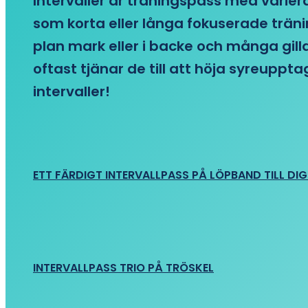
Intervaller är träningspass med variera
som korta eller långa fokuserade träni
plan mark eller i backe och många gill
oftast tjänar de till att höja syreupp
intervaller!
ETT FÄRDIGT INTERVALLPASS PÅ LÖPBAND TILL DIG
INTERVALLPASS TRIO PÅ TRÖSKEL