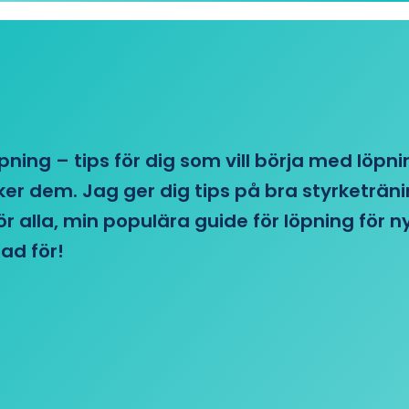
öpning – tips för dig som vill börja med löpn
r dem. Jag ger dig tips på bra styrketränin
 för alla, min populära guide för löpning för
ad för!