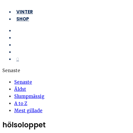
VINTER
SHOP
0
Senaste
Senaste
Äldst
Slumpmässig
A to Z
Mest gillade
hölsoloppet