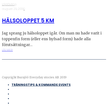
Löptävling
·
augusti 29, 2013
·
0
HÄLSOLOPPET 5 KM
Jag sprang ju hälsoloppet igår. Om man nu hade varit i
toppenfin form (eller ens hyfsad form) hade alla
förutsättningar...
LÄS MER!
Copyright Bursjöö Everyday stories AB 2019
TRÄNINGSTIPS & KOMMANDE EVENTS