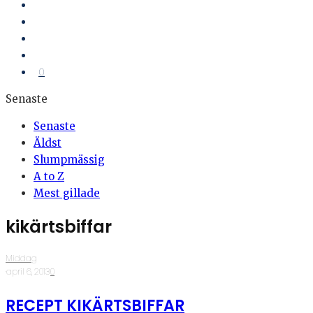
0
Senaste
Senaste
Äldst
Slumpmässig
A to Z
Mest gillade
kikärtsbiffar
Middag
·
april 6, 2013
·
0
RECEPT KIKÄRTSBIFFAR