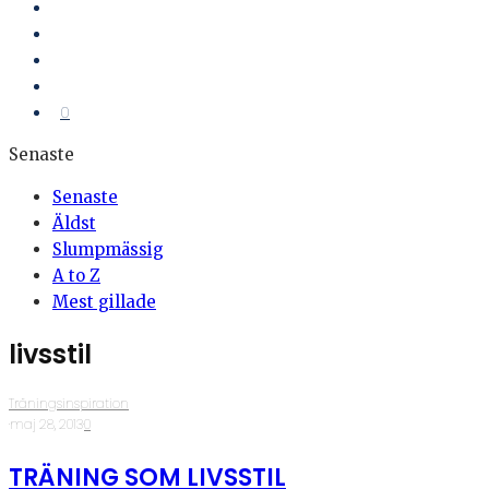
0
Senaste
Senaste
Äldst
Slumpmässig
A to Z
Mest gillade
livsstil
Träningsinspiration
·
maj 28, 2013
·
0
TRÄNING SOM LIVSSTIL