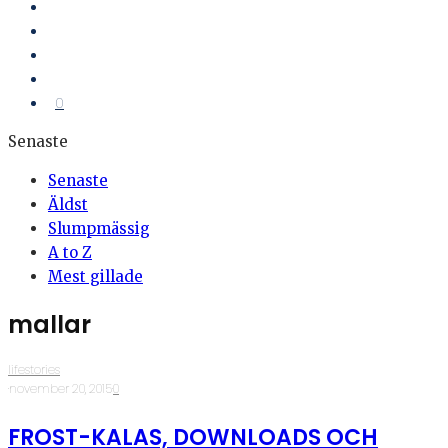
0
Senaste
Senaste
Äldst
Slumpmässig
A to Z
Mest gillade
mallar
lifestories
·
november 20, 2015
·
0
FROST-KALAS, DOWNLOADS OCH