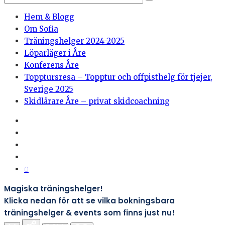
Hem & Blogg
Om Sofia
Träningshelger 2024-2025
Löparläger i Åre
Konferens Åre
Topptursresa – Topptur och offpisthelg för tjejer,
Sverige 2025
Skidlärare Åre – privat skidcoachning
0
Magiska träningshelger!
Klicka nedan för att se vilka bokningsbara
träningshelger & events som finns just nu!