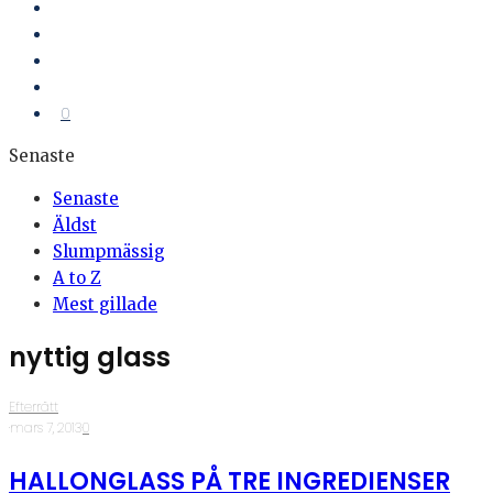
0
Senaste
Senaste
Äldst
Slumpmässig
A to Z
Mest gillade
nyttig glass
Efterrätt
·
mars 7, 2013
·
0
HALLONGLASS PÅ TRE INGREDIENSER