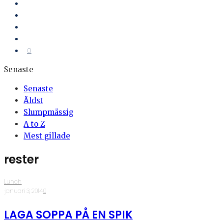
0
Senaste
Senaste
Äldst
Slumpmässig
A to Z
Mest gillade
rester
Lunch
·
januari 3, 2014
·
0
LAGA SOPPA PÅ EN SPIK