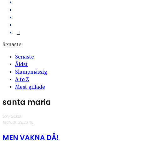
0
Senaste
Senaste
Äldst
Slumpmässig
A to Z
Mest gillade
santa maria
Sofy tycker
·
februari 23, 2014
·
0
MEN VAKNA DÅ!