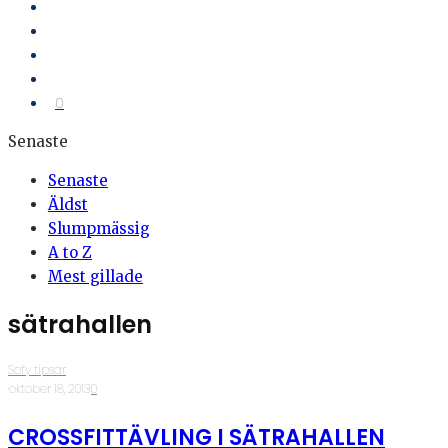
0
Senaste
Senaste
Äldst
Slumpmässig
A to Z
Mest gillade
sätrahallen
Sofy tipsar
·
oktober 18, 2013
·
0
CROSSFITTÄVLING I SÄTRAHALLEN