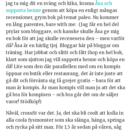
jag ta mig dit en sväng och kika, krama
Åsa och
supporta henne
genom att köpa en enligt mångas
recensioner, grym bok på temat paleo. Nu kommer
en lång parentes, bare with me: (Jag får en hel del
prylar som bloggare, och kanske skulle Åsa ge mig
en bok för att jag skulle recenesera den – men varför
då? Åsa är en härlig tjej. Bloggar här på bloggar om
träning. Har jobbat och slitit och fått ihop en hel bok,
klart som sjutton jag vill supporta henne och köpa en
då! Lite som den där parallellen med om en kompis
öppnar en butik eller restaurang, det är inte juste att
gå dit och förvänta sig få grejer gratis – bara för att
man är kompis. Är man kompis vill man ju att det ska
gå bra för kompisen – och bra går det om de säljer
varor! Stödköp!)
Nåväl, crossfit var det. Ja, det ska bli coolt att kolla in
alla coola fysmonster som ska slänga, hänga, springa
och rycka på sitt max. För 1,5 år sedan på våren, såg