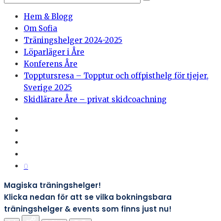
Hem & Blogg
Om Sofia
Träningshelger 2024-2025
Löparläger i Åre
Konferens Åre
Topptursresa – Topptur och offpisthelg för tjejer,
Sverige 2025
Skidlärare Åre – privat skidcoachning
0
Magiska träningshelger!
Klicka nedan för att se vilka bokningsbara
träningshelger & events som finns just nu!