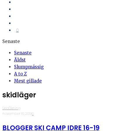
0
Senaste
Senaste
Äldst
Slumpmässig
A to Z
Mest gillade
skidläger
Skidåkning
·
november 16, 2013
·
0
BLOGGER SKI CAMP IDRE 16-19