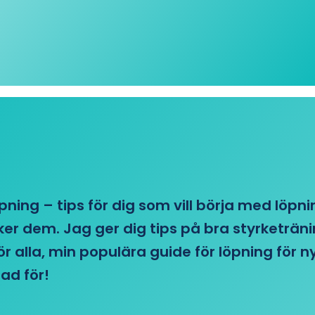
öpning – tips för dig som vill börja med löpn
r dem. Jag ger dig tips på bra styrketränin
 för alla, min populära guide för löpning för
ad för!