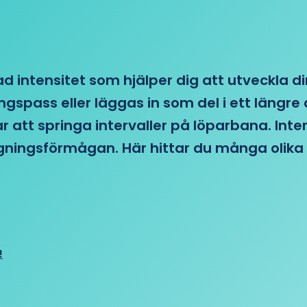
d intensitet som hjälper dig att utveckla di
ngspass eller läggas in som del i ett läng
ar att springa intervaller på löparbana. Int
tagningsförmågan. Här hittar du många olika 
!