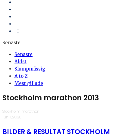
0
Senaste
Senaste
Äldst
Slumpmässig
A to Z
Mest gillade
Stockholm marathon 2013
Stockholm marathon
·
juni 1, 2013
·
0
BILDER & RESULTAT STOCKHOLM