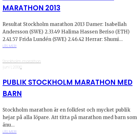
MARATHON 2013
Resultat Stockholm marathon 2013 Damer: Isabellah
Andersson (SWE) 2.33.49 Halima Hassen Beriso (ETH)
2.41.57 Frida Lundén (SWE) 2.46.42 Herrar: Shumi...
LÄS MER!
Stockholm marathon
·
juni 1, 2013
·
0
PUBLIK STOCKHOLM MARATHON MED
BARN
Stockholm marathon är en folkfest och mycket publik
hejar på alla löpare. Att titta på marathon med barn som
änu...
LÄS MER!