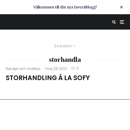
Välkommen till din nya favoritblogg!
Senaste
storhandla
0
Recept och mattips
·
maj 29, 2012
·
STORHANDLING Á LA SOFY