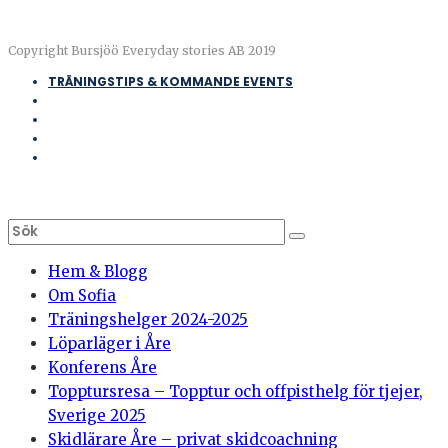
Copyright Bursjöö Everyday stories AB 2019
TRÄNINGSTIPS & KOMMANDE EVENTS
Hem & Blogg
Om Sofia
Träningshelger 2024-2025
Löparläger i Åre
Konferens Åre
Topptursresa – Topptur och offpisthelg för tjejer,
Sverige 2025
Skidlärare Åre – privat skidcoachning