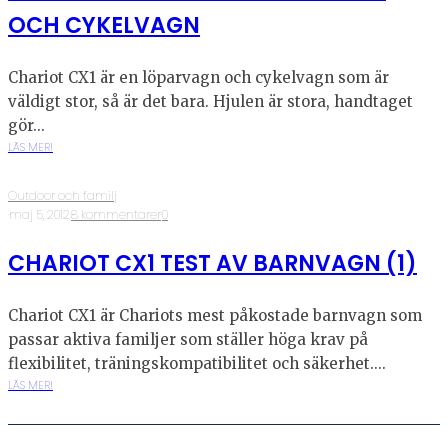
OCH CYKELVAGN
Chariot CX1 är en löparvagn och cykelvagn som är
väldigt stor, så är det bara. Hjulen är stora, handtaget
gör...
LÄS MER!
Outdoor och familj
·
maj 5, 2012
·
8 kommentarer
·
0
CHARIOT CX1 TEST AV BARNVAGN (1)
Chariot CX1 är Chariots mest påkostade barnvagn som
passar aktiva familjer som ställer höga krav på
flexibilitet, träningskompatibilitet och säkerhet....
LÄS MER!