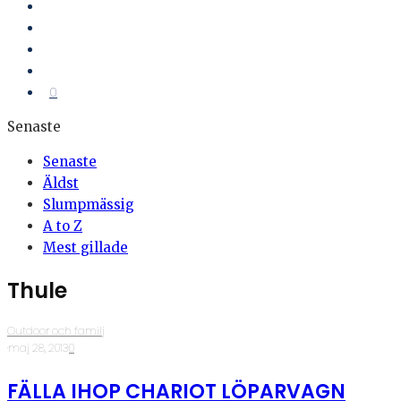
0
Senaste
Senaste
Äldst
Slumpmässig
A to Z
Mest gillade
Thule
Outdoor och familj
·
maj 28, 2013
·
0
FÄLLA IHOP CHARIOT LÖPARVAGN