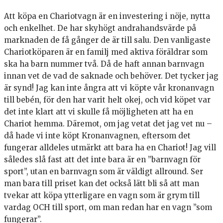
Att köpa en Chariotvagn är en investering i nöje, nytta
och enkelhet. De har skyhögt andrahandsvärde på
marknaden de få gånger de är till salu. Den vanligaste
Chariotköparen är en familj med aktiva föräldrar som
ska ha barn nummer två. Då de haft annan barnvagn
innan vet de vad de saknade och behöver. Det tycker jag
är synd! Jag kan inte ångra att vi köpte vår kronanvagn
till bebén, för den har varit helt okej, och vid köpet var
det inte klart att vi skulle få möjligheten att ha en
Chariot hemma. Däremot, om jag vetat det jag vet nu –
då hade vi inte köpt Kronanvagnen, eftersom det
fungerar alldeles utmärkt att bara ha en Chariot! Jag vill
således slå fast att det inte bara är en ”barnvagn för
sport”, utan en barnvagn som är väldigt allround. Ser
man bara till priset kan det också lätt bli så att man
tvekar att köpa ytterligare en vagn som är grym till
vardag OCH till sport, om man redan har en vagn ”som
fungerar”.