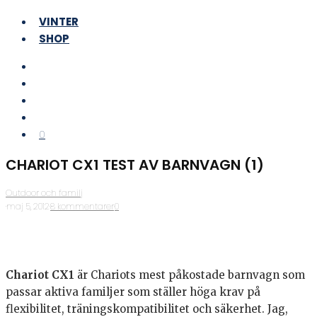
VINTER
SHOP
0
CHARIOT CX1 TEST AV BARNVAGN (1)
Outdoor och familj
·
maj 5, 2012
·
8 kommentarer
·
0
Chariot CX1
är Chariots mest påkostade barnvagn som
passar aktiva familjer som ställer höga krav på
flexibilitet, träningskompatibilitet och säkerhet. Jag,