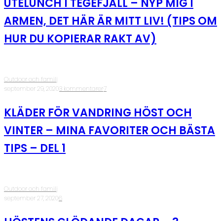
UTELUNCH I TEGEFJÄLL – NYP MIG I
ARMEN, DET HÄR ÄR MITT LIV! (TIPS OM
HUR DU KOPIERAR RAKT AV)
Outdoor och familj
·
september 29, 2020
·
3 kommentarer
·
7
KLÄDER FÖR VANDRING HÖST OCH
VINTER – MINA FAVORITER OCH BÄSTA
TIPS – DEL 1
Outdoor och familj
·
september 27, 2020
·
6