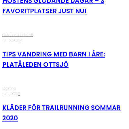
HÖSTENS GLÖDANDE DAGAR – 3
FAVORITPLATSER JUST NU!
Outdoor och familj
·
juli 12, 2020
·
4
TIPS VANDRING MED BARN I ÅRE:
PLATÅLEDEN OTTSJÖ
Löpning
·
juli 1, 2020
·
2
KLÄDER FÖR TRAILRUNNING SOMMAR
2020