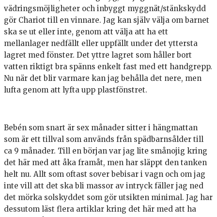
vädringsmöjligheter och inbyggt myggnät/stänkskydd
gör Chariot till en vinnare. Jag kan själv välja om barnet
ska se ut eller inte, genom att välja att ha ett
mellanlager nedfällt eller uppfällt under det yttersta
lagret med fönster. Det yttre lagret som håller bort
vatten riktigt bra spänns enkelt fast med ett handgrepp.
Nu när det blir varmare kan jag behålla det nere, men
lufta genom att lyfta upp plastfönstret.
Bebén som snart är sex månader sitter i hängmattan
som är ett tillval som används från spädbarnsålder till
ca 9 månader. Till en början var jag lite smånojig kring
det här med att åka framåt, men har släppt den tanken
helt nu. Allt som oftast sover bebisar i vagn och om jag
inte vill att det ska bli massor av intryck fäller jag ned
det mörka solskyddet som gör utsikten minimal. Jag har
dessutom läst flera artiklar kring det här med att ha