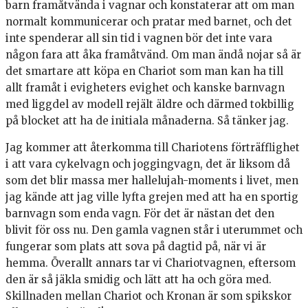
barn framåtvända i vagnar och konstaterar att om man
normalt kommunicerar och pratar med barnet, och det
inte spenderar all sin tid i vagnen bör det inte vara
någon fara att åka framåtvänd. Om man ändå nojar så är
det smartare att köpa en Chariot som man kan ha till
allt framåt i evigheters evighet och kanske barnvagn
med liggdel av modell rejält äldre och därmed tokbillig
på blocket att ha de initiala månaderna. Så tänker jag.
Jag kommer att återkomma till Chariotens förträfflighet
i att vara cykelvagn och joggingvagn, det är liksom då
som det blir massa mer hallelujah-moments i livet, men
jag kände att jag ville lyfta grejen med att ha en sportig
barnvagn som enda vagn. För det är nästan det den
blivit för oss nu. Den gamla vagnen står i uterummet och
fungerar som plats att sova på dagtid på, när vi är
hemma. Överallt annars tar vi Chariotvagnen, eftersom
den är så jäkla smidig och lätt att ha och göra med.
Skillnaden mellan Chariot och Kronan är som spikskor