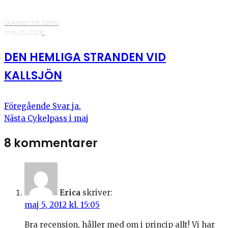
Outdoor och familj
·
maj 25, 2020
·
6
DEN HEMLIGA STRANDEN VID
KALLSJÖN
Föregående
Svar ja.
Nästa
Cykelpass i maj
8 kommentarer
Erica
skriver:
maj 5, 2012 kl. 15:05
Bra recension, håller med om i princip allt! Vi har