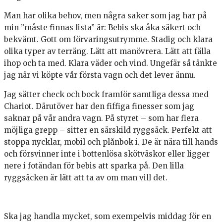
Man har olika behov, men några saker som jag har på
min ”måste finnas lista” är: Bebis ska åka säkert och
bekvämt. Gott om förvaringsutrymme. Stadig och klara
olika typer av terräng. Lätt att manövrera. Lätt att fälla
ihop och ta med. Klara väder och vind. Ungefär så tänkte
jag när vi köpte vår första vagn och det lever ännu.
Jag sätter check och bock framför samtliga dessa med
Chariot. Därutöver har den fiffiga finesser som jag
saknar på vår andra vagn. På styret – som har flera
möjliga grepp – sitter en särskild ryggsäck. Perfekt att
stoppa nycklar, mobil och plånbok i. De är nära till hands
och försvinner inte i bottenlösa skötväskor eller ligger
nere i fotändan för bebis att sparka på. Den lilla
ryggsäcken är lätt att ta av om man vill det.
Ska jag handla mycket, som exempelvis middag för en