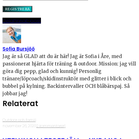
Dela
Pinna
E-post
Sofia Bursjöö
Jag är så GLAD att du är här! Jag är Sofia i Åre, med
passionerat hjärta för träning & outdoor. Mission: jag vill
göra dig pepp, glad och kunnig! Personlig
tränare/löpcoach/skidinstruktör med glitter i blick och
bubbel på kylning. Backintervaller OCH blåbärspaj. Så
jobbar jag!
Relaterat
Outdoor och familj
·
november 26, 2020
·
2 kommentarer
·
1