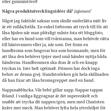
eller gummistövel!
Några produktutvecklingsidéer då?
Jajjemen!
Något jag faktiskt saknar som skulle underlätta mitt liv
är ett rullås/fotlås. En enkel fotbroms att tryck till för att
låsa hjulen när man plötsligt måste fota ett bloggfoto,
eller har en hund som vill tvärstanna, man behövde rätta
till hästsvansen eller ja, när som. Det finns en
handbroms som fungerar bra som bromsande, men för
att låsa den behöver tjejer med små händer nyttja båda
händerna. Handbromsen ska dras åt och en knapp
tryckas in. Inte helt optimalt. Prinsen har dock inga
behov av denna grej. Handstorleken gör hela skillnaden
då han fixar att låsa bromsgreppet med en hand.
Nappsnabblucka. Vår bebé gillar napp. Nappar tappas
ibland. I vanliga liggvagnar är det superenkelt och
snabbt att trycka dit nappen igen, men med Charioten
krävs mer meck. Man behöver lyfta hela ytterhöljet för