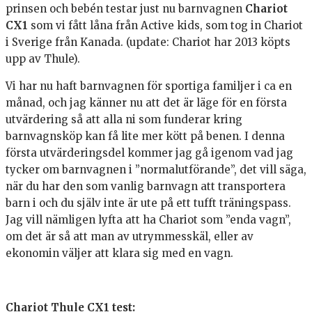
prinsen och bebén testar just nu barnvagnen
Chariot
CX1
som vi fått låna från Active kids, som tog in Chariot
i Sverige från Kanada. (update: Chariot har 2013 köpts
upp av Thule).
Vi har nu haft barnvagnen för sportiga familjer i ca en
månad, och jag känner nu att det är läge för en första
utvärdering så att alla ni som funderar kring
barnvagnsköp kan få lite mer kött på benen. I denna
första utvärderingsdel kommer jag gå igenom vad jag
tycker om barnvagnen i ”normalutförande”, det vill säga,
när du har den som vanlig barnvagn att transportera
barn i och du själv inte är ute på ett tufft träningspass.
Jag vill nämligen lyfta att ha Chariot som ”enda vagn”,
om det är så att man av utrymmesskäl, eller av
ekonomin väljer att klara sig med en vagn.
Chariot Thule CX1 test: