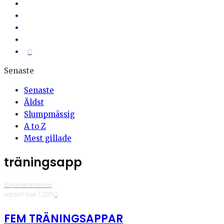
0
Senaste
Senaste
Äldst
Slumpmässig
A to Z
Mest gillade
träningsapp
inspirationstories
·
september 7, 2015
·
0
FEM TRÄNINGSAPPAR