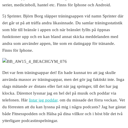
serier, medicinboll, hantel etc. Finns för Iphone och Android.
5) Sprinter. Björn Borg släpper träningsappen vid namn Sprinter där
det går ut på att träffa andra likasinnade. Du samlar träningsstatistik
som blir till bränsle i appen och när bränslet fyllts på öppnas
funktioner upp och en kan bland annat skicka meddelanden med
andra som använder appen, lite som en datingapp för tränande.
Finns för Iphone.
Det var fem träningsappar det! En hade kunnat tro att jag skulle
använda massor av träningsappar, men det gör jag faktiskt inte. Inga
slags mätande av distans eller fart när jag springer, till det har jag
klocka. Däremot lyssnar jag en hel del på musik och poddar via
telefonen. Här
listar jag poddar,
om du missade det förra veckan. Vet
du förresten att du kan lyssna på mig i några podcasts? Jag har gästat
både Fitnesspodden och Hälsa på dina villkor och i höst blir det två
ytterligare podcastinspelningar.