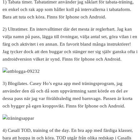
1) Tabata timer. Tabatatimer använder jag såklart för tabata-träning,
en enkel och rak app som håller koll på intervallerna i tabataform.
Bara att tuta och köra. Finns för Iphone och Android.
2) Ultratimer. En intervalltimer där det mesta är reglerbart. Jag kan
välja namn på pass, lägga till övningar, välja antal set, göra vilan i en
färg och aktivitet i en annan. En favorit bland många instruktörer!
Jag tycker dock att den buggar och stänger ner sig själv ganska ofta i
androidversion vilket är synd. Finns för Iphone och Android.
3) Blogilates. Casey Ho’s egna app med träningsprogram, jag
använder den då och då som uppvärmning samt körde en del av
dessa pass när jag var föräldraledig med barnvagn. Passen är korta
och bygger på egen kroppsvikt. Finns för Iphone och Android.
4) Casall TOD, training of the day. En bra app med färdiga klasser,
bara att hoppa in och köra. TOD utgår från olika redskap i Casalls