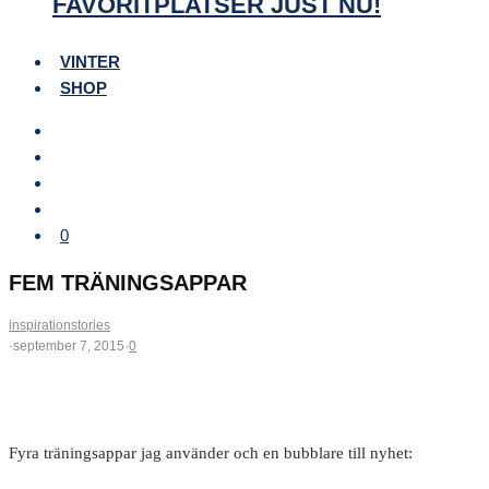
FAVORITPLATSER JUST NU!
VINTER
SHOP
0
FEM TRÄNINGSAPPAR
inspirationstories
·
september 7, 2015
·
0
Fyra träningsappar jag använder och en bubblare till nyhet: