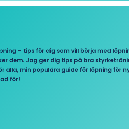
öpning – tips för dig som vill börja med löpn
r dem. Jag ger dig tips på bra styrketränin
 för alla, min populära guide för löpning för
ad för!