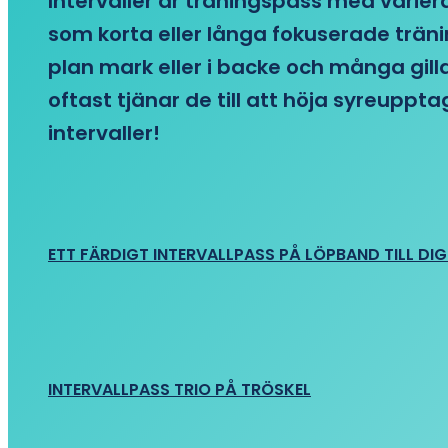
Intervaller är träningspass med variera
som korta eller långa fokuserade träni
plan mark eller i backe och många gill
oftast tjänar de till att höja syreupp
intervaller!
ETT FÄRDIGT INTERVALLPASS PÅ LÖPBAND TILL DIG
INTERVALLPASS TRIO PÅ TRÖSKEL