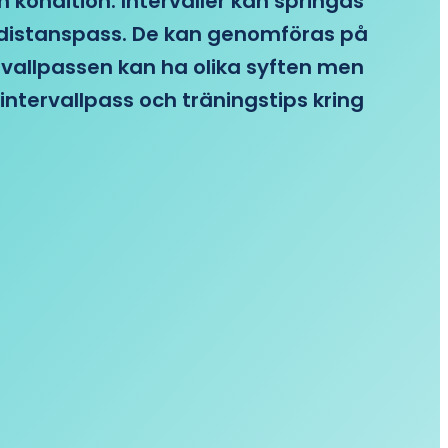
n kondition. Intervaller kan springas
re distanspass. De kan genomföras på
ervallpassen kan ha olika syften men
intervallpass och träningstips kring