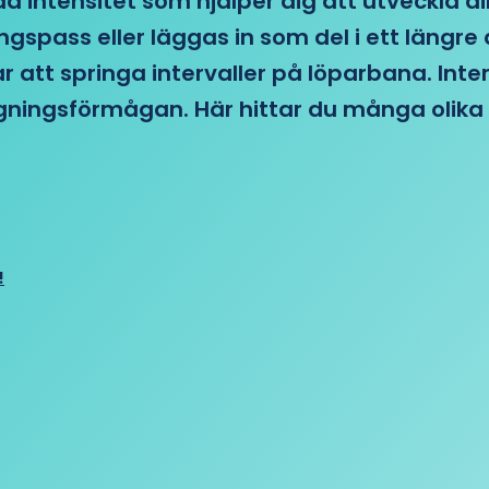
d intensitet som hjälper dig att utveckla di
ngspass eller läggas in som del i ett läng
ar att springa intervaller på löparbana. Int
tagningsförmågan. Här hittar du många olika 
!