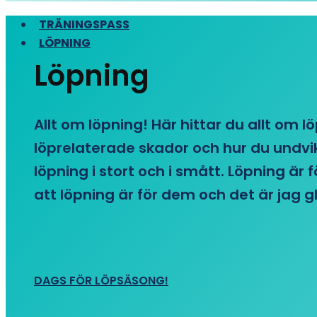
TRÄNINGSPASS
LÖPNING
Löpning
Allt om löpning! Här hittar du allt om l
löprelaterade skador och hur du undvike
löpning i stort och i smått. Löpning är
att löpning är för dem och det är jag gl
DAGS FÖR LÖPSÄSONG!