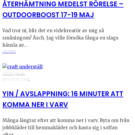
ÅTERHÄMTNING MEDELST RÖRELSE –
OUTDOORBOOST 17-19 MAJ
Vad tror ni, blir det en videkreatör av mig så
småningom? Äsch. Jag ville försöka fånga en slags
känsla av...
LÄS MER!
Träningspass
·
januari 18, 2019
·
3
YIN / AVSLAPPNING: 16 MINUTER ATT
KOMMA NER I VARV
Många längtar efter att komma ner i varv. Byta om från
jobbkläder till hemmakläder och kasta sig i soffan
efter...