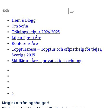
Hem & Blogg
Om Sofia
Träningshelger 2024-2025
Löparläger i Åre
Konferens Åre
Topptursresa – Topptur och offpisthelg för tjejer,
Sverige 2025
Skidlärare Åre – privat skidcoachning
0
Magiska träningshelger!