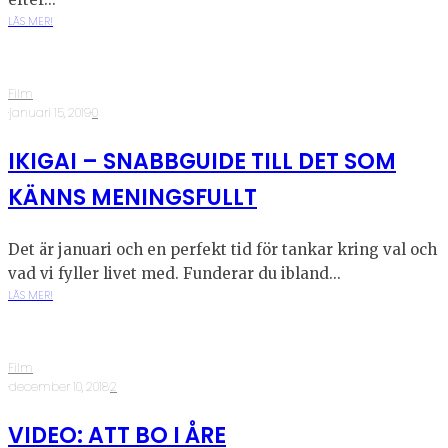
LÄS MER!
Film
·
januari 15, 2019
·
0
IKIGAI – SNABBGUIDE TILL DET SOM
KÄNNS MENINGSFULLT
Det är januari och en perfekt tid för tankar kring val och
vad vi fyller livet med. Funderar du ibland...
LÄS MER!
Film
·
december 10, 2018
·
2
VIDEO: ATT BO I ÅRE