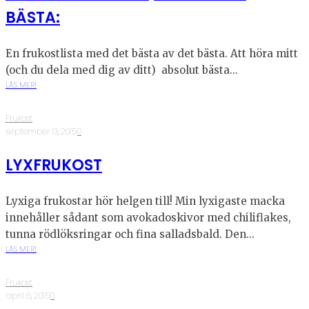
BÄSTA:
En frukostlista med det bästa av det bästa. Att höra mitt
(och du dela med dig av ditt) absolut bästa...
LÄS MER!
Frukost
·
september 13, 2015
·
0
LYXFRUKOST
Lyxiga frukostar hör helgen till! Min lyxigaste macka
innehåller sådant som avokadoskivor med chiliflakes,
tunna rödlöksringar och fina salladsbald. Den...
LÄS MER!
Frukost
·
april 6, 2015
·
0