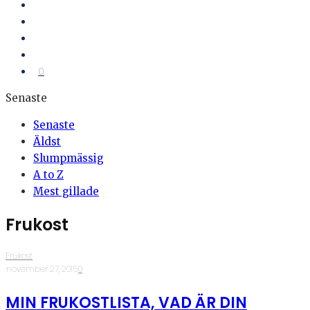
0
Senaste
Senaste
Äldst
Slumpmässig
A to Z
Mest gillade
Frukost
Frukost
·
november 27, 2015
·
0
MIN FRUKOSTLISTA, VAD ÄR DIN