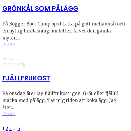
GRÖNKÅL SOM PÅLÄGG
På Bogger Boot Camp bjöd Lätta på gott mellanmål och
en nyttig föreläsning om fetter. Ni vet den gamla
myten...
LÄS MER!
Frukost
·
mars 16, 2015
·
0
FJÄLLFRUKOST
På onsdag äter jag fjällfrukost igen. Gröt eller fjällfil,
macka med pålägg. Tar mig tiden att koka ägg. Jag
äter...
LÄS MER!
1
2
3
…
5