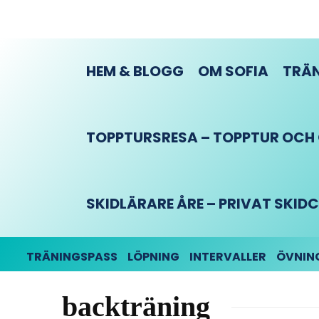
HEM & BLOGG
OM SOFIA
TRÄN
TOPPTURSRESA – TOPPTUR OCH O
SKIDLÄRARE ÅRE – PRIVAT SKI
TRÄNINGSPASS
LÖPNING
INTERVALLER
ÖVNIN
backträning