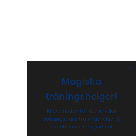
Magiska
träningshelger!
Klicka nedan för att se vilka
bokningsbara träningshelger &
events som finns just nu!