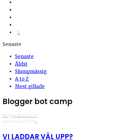
0
Senaste
Senaste
Äldst
Slumpmässig
A to Z
Mest gillade
Blogger bot camp
Blogger Boot Camp
·
december 27, 2013
·
0
VI LADDAR VÄL UPP?