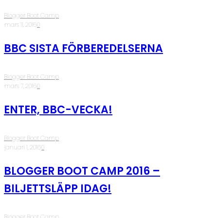
Blogger Boot Camp
·
mars 11, 2016
·
0
BBC SISTA FÖRBEREDELSERNA
Blogger Boot Camp
·
mars 7, 2016
·
0
ENTER, BBC-VECKA!
Blogger Boot Camp
·
januari 1, 2016
·
0
BLOGGER BOOT CAMP 2016 –
BILJETTSLÄPP IDAG!
Blogger Boot Camp