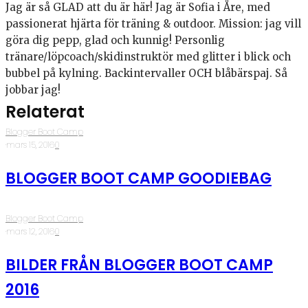
Jag är så GLAD att du är här! Jag är Sofia i Åre, med
passionerat hjärta för träning & outdoor. Mission: jag vill
göra dig pepp, glad och kunnig! Personlig
tränare/löpcoach/skidinstruktör med glitter i blick och
bubbel på kylning. Backintervaller OCH blåbärspaj. Så
jobbar jag!
Relaterat
Blogger Boot Camp
·
mars 15, 2016
·
0
BLOGGER BOOT CAMP GOODIEBAG
Blogger Boot Camp
·
mars 12, 2016
·
0
BILDER FRÅN BLOGGER BOOT CAMP
2016