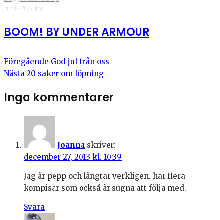
·
mars 28, 2015
·
0
BOOM! BY UNDER ARMOUR
Föregående
God jul från oss!
Nästa
20 saker om löpning
Inga kommentarer
Joanna
skriver:
december 27, 2013 kl. 10:39
Jag är pepp och längtar verkligen. har flera
kompisar som också är sugna att följa med.
Svara