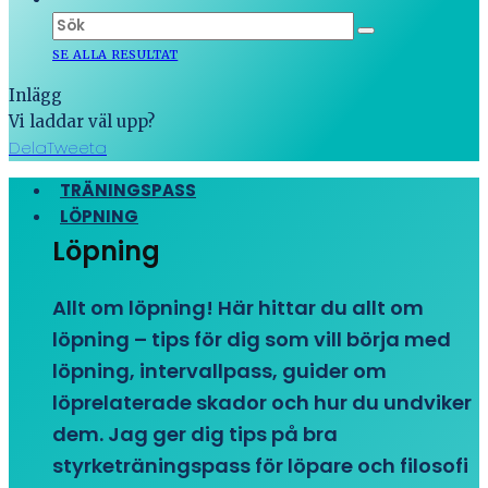
SE ALLA RESULTAT
Inlägg
Vi laddar väl upp?
Dela
Tweeta
TRÄNINGSPASS
LÖPNING
Löpning
Allt om löpning! Här hittar du allt om
löpning – tips för dig som vill börja med
löpning, intervallpass, guider om
löprelaterade skador och hur du undviker
dem. Jag ger dig tips på bra
styrketräningspass för löpare och filosofi