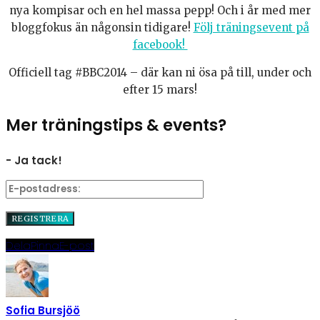
nya kompisar och en hel massa pepp! Och i år med mer
bloggfokus än någonsin tidigare!
Följ träningsevent på
facebook!
Officiell tag #BBC2014 – där kan ni ösa på till, under och
efter 15 mars!
Mer träningstips & events?
- Ja tack!
Dela
Pinna
E-post
Sofia Bursjöö