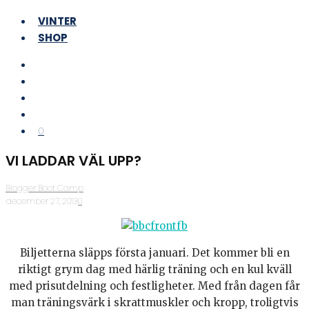
VINTER
SHOP
0
VI LADDAR VÄL UPP?
Blogger Boot Camp
·
december 27, 2013
·
0
Biljetterna släpps första januari. Det kommer bli en
riktigt grym dag med härlig träning och en kul kväll
med prisutdelning och festligheter. Med från dagen får
man träningsvärk i skrattmuskler och kropp, troligtvis