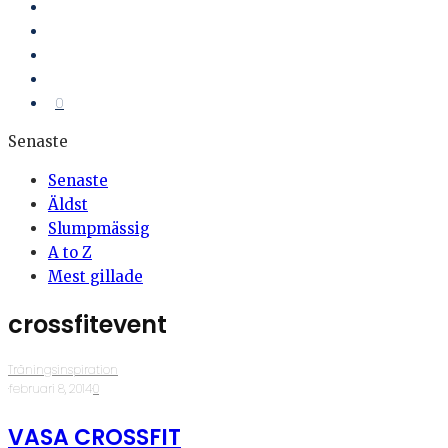
0
Senaste
Senaste
Äldst
Slumpmässig
A to Z
Mest gillade
crossfitevent
Träningsinspiration
·
februari 8, 2014
·
0
VASA CROSSFIT