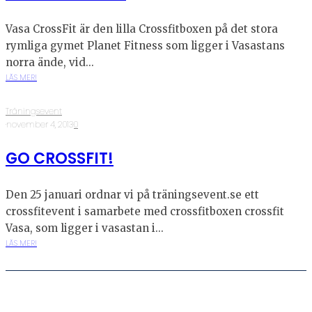
Vasa CrossFit är den lilla Crossfitboxen på det stora
rymliga gymet Planet Fitness som ligger i Vasastans
norra ände, vid...
LÄS MER!
Träningsevent
·
november 4, 2013
·
0
GO CROSSFIT!
Den 25 januari ordnar vi på träningsevent.se ett
crossfitevent i samarbete med crossfitboxen crossfit
Vasa, som ligger i vasastan i...
LÄS MER!