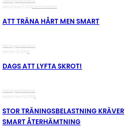
Träningsinspiration
·
december 6, 2019
·
1 kommentar
·
3
ATT TRÄNA HÅRT MEN SMART
Träningsinspiration
·
oktober 31, 2019
·
6
DAGS ATT LYFTA SKROT!
Träningsinspiration
·
september 19, 2019
·
5
STOR TRÄNINGSBELASTNING KRÄVER
SMART ÅTERHÄMTNING