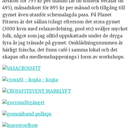
Årskort för 795 kr per månad (är du student betalar du
495), månadskort för 895 kr per månad och tillgång till
gymet även utanför schemalagda pass. På Planet
Fitness är det sällan trångt eftersom det stora gymet
(3000 kvm med relaxavdelning, pool etc) sväljer mycket
folk, något som jag alltid uppskattade under de dryga
fyra år jag tränade på gymet. Omklädningsrummen är
härligt fräscha, det finns café i samma lokal och det
skapas ofta medlemshappenings i form av workshops.