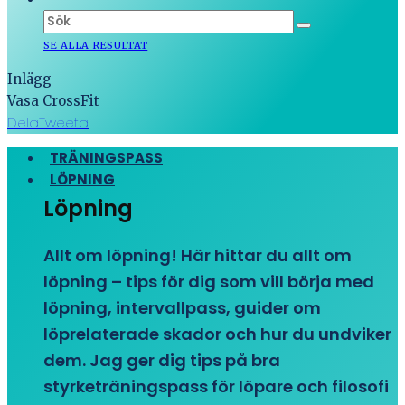
SE ALLA RESULTAT
Inlägg
Vasa CrossFit
Dela
Tweeta
TRÄNINGSPASS
LÖPNING
Löpning
Allt om löpning! Här hittar du allt om
löpning – tips för dig som vill börja med
löpning, intervallpass, guider om
löprelaterade skador och hur du undviker
dem. Jag ger dig tips på bra
styrketräningspass för löpare och filosofi