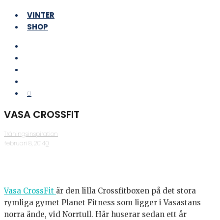
VINTER
SHOP
0
VASA CROSSFIT
Träningsinspiration
·
februari 8, 2014
·
0
Vasa CrossFit
är den lilla Crossfitboxen på det stora
rymliga gymet Planet Fitness som ligger i Vasastans
norra ände, vid Norrtull. Här huserar sedan ett år