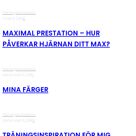
Träningsinspiration
·
mars 11, 2019
·
0
MAXIMAL PRESTATION – HUR
PÅVERKAR HJÄRNAN DITT MAX?
Träningsinspiration
·
december 6, 2018
·
1
MINA FÄRGER
Träningsinspiration
·
december 6, 2018
·
0
TRÄNINGSINSPIRATION FÖR MIG