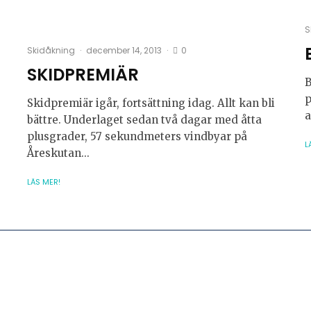
S
0
Skidåkning
·
december 14, 2013
·
SKIDPREMIÄR
B
p
Skidpremiär igår, fortsättning idag. Allt kan bli
a
bättre. Underlaget sedan två dagar med åtta
plusgrader, 57 sekundmeters vindbyar på
L
Åreskutan...
LÄS MER!