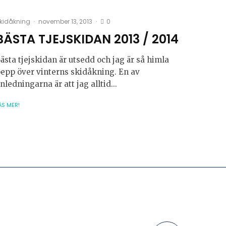
0
kidåkning
·
november 13, 2013
·
BÄSTA TJEJSKIDAN 2013 / 2014
ästa tjejskidan är utsedd och jag är så himla
epp över vinterns skidåkning. En av
nledningarna är att jag alltid...
ÄS MER!