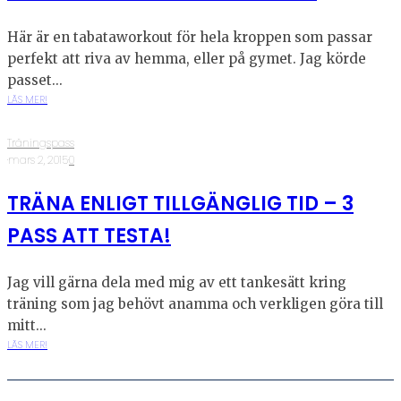
Här är en tabataworkout för hela kroppen som passar
perfekt att riva av hemma, eller på gymet. Jag körde
passet...
LÄS MER!
Träningspass
·
mars 2, 2015
·
0
TRÄNA ENLIGT TILLGÄNGLIG TID – 3
PASS ATT TESTA!
Jag vill gärna dela med mig av ett tankesätt kring
träning som jag behövt anamma och verkligen göra till
mitt...
LÄS MER!