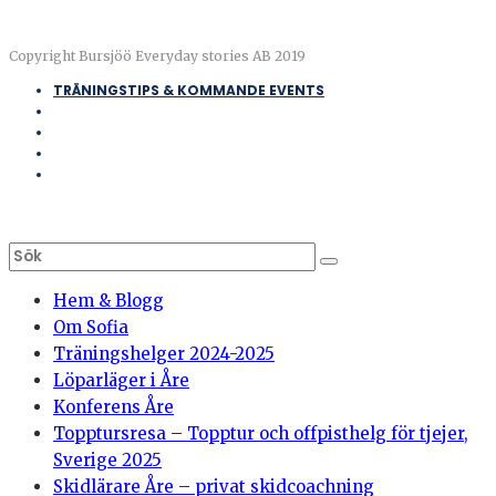
Copyright Bursjöö Everyday stories AB 2019
TRÄNINGSTIPS & KOMMANDE EVENTS
Hem & Blogg
Om Sofia
Träningshelger 2024-2025
Löparläger i Åre
Konferens Åre
Topptursresa – Topptur och offpisthelg för tjejer,
Sverige 2025
Skidlärare Åre – privat skidcoachning