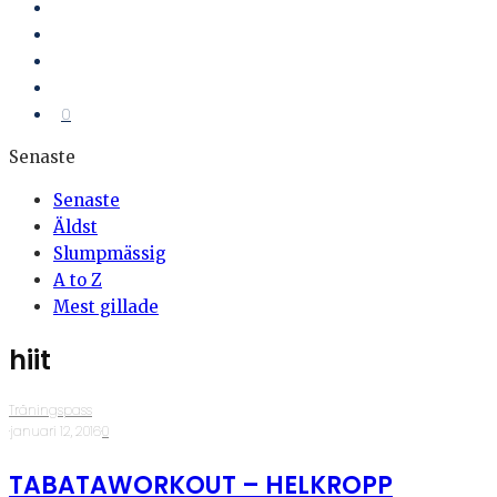
0
Senaste
Senaste
Äldst
Slumpmässig
A to Z
Mest gillade
hiit
Träningspass
·
januari 12, 2016
·
0
TABATAWORKOUT – HELKROPP