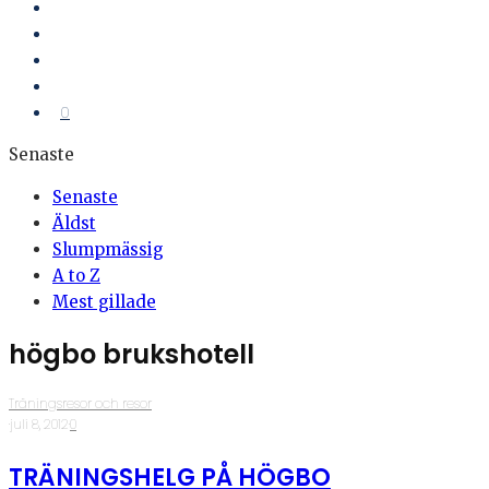
0
Senaste
Senaste
Äldst
Slumpmässig
A to Z
Mest gillade
högbo brukshotell
Träningsresor och resor
·
juli 8, 2012
·
0
TRÄNINGSHELG PÅ HÖGBO