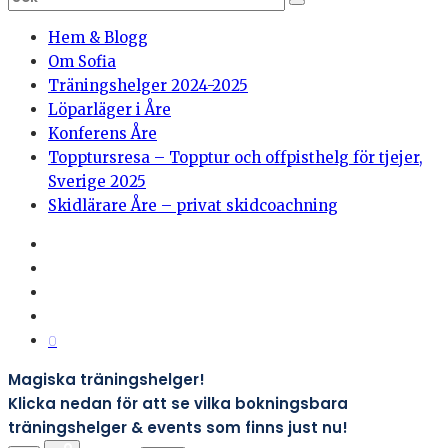
Hem & Blogg
Om Sofia
Träningshelger 2024-2025
Löparläger i Åre
Konferens Åre
Topptursresa – Topptur och offpisthelg för tjejer,
Sverige 2025
Skidlärare Åre – privat skidcoachning
0
Magiska träningshelger!
Klicka nedan för att se vilka bokningsbara
träningshelger & events som finns just nu!