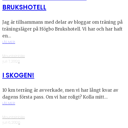
BRUKSHOTELL
Jag är tillsammans med delar av bloggar om träning på
träningsläger på Högbo Brukshotell. Vi har och har haft
en...
LÄS MER!
Mountainbike
·
juli 7, 2012
·
0
I SKOGEN!
10 km terräng är avverkade, men vi har långt kvar av
dagens första pass. Om vi har roligt? Kolla mitt...
LÄS MER!
Mountainbike
·
juli 6, 2012
·
0