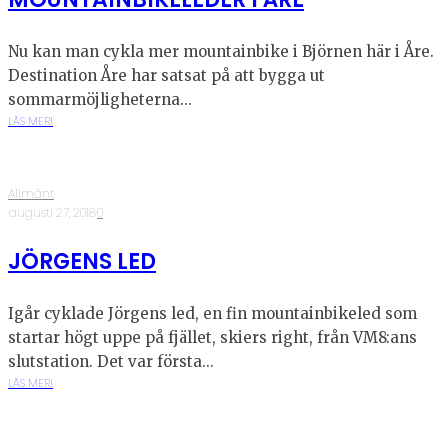
Nu kan man cykla mer mountainbike i Björnen här i Åre.
Destination Åre har satsat på att bygga ut
sommarmöjligheterna...
LÄS MER!
Allmänt
·
augusti 27, 2018
·
0
JÖRGENS LED
Igår cyklade Jörgens led, en fin mountainbikeled som
startar högt uppe på fjället, skiers right, från VM8:ans
slutstation. Det var första...
LÄS MER!