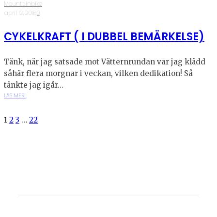
Mountainbike
·
april 12, 2018
·
0
CYKELKRAFT ( I DUBBEL BEMÄRKELSE)
Tänk, när jag satsade mot Vätternrundan var jag klädd
såhär flera morgnar i veckan, vilken dedikation! Så
tänkte jag igår...
LÄS MER!
1
2
3
…
22