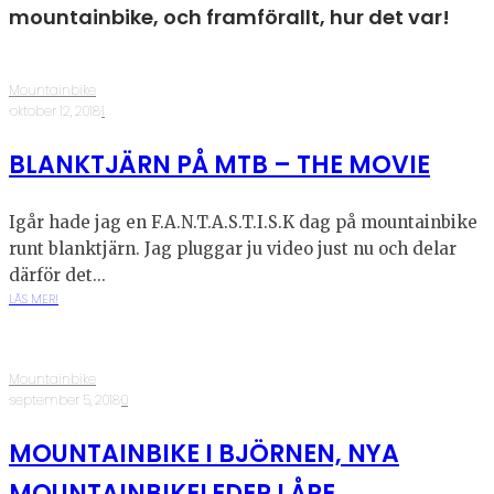
mountainbike, och framförallt, hur det var!
Mountainbike
·
oktober 12, 2018
·
1
BLANKTJÄRN PÅ MTB – THE MOVIE
Igår hade jag en F.A.N.T.A.S.T.I.S.K dag på mountainbike
runt blanktjärn. Jag pluggar ju video just nu och delar
därför det...
LÄS MER!
Mountainbike
·
september 5, 2018
·
0
MOUNTAINBIKE I BJÖRNEN, NYA
MOUNTAINBIKELEDER I ÅRE